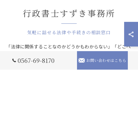
行政書士すずき事務所
気軽に話せる法律や手続きの相談窓口
「法律に関係することなのかどうかもわからない」「どこへ
相談すればよいか判断できない」などの段階からのご相談を
0567-69-8170
お問い合わせはこちら
愛知でお受けしています。行政書士として相続・遺言・許認
可申請・在留資格などの書類の作成と手続き代行を幅広く担
っており、相談者様・企業様の状況をじっくりお聞きした上
で必要な手続きを一緒に整理いたします。業務の範囲外とな
る内容は、弁護士・司法書士・税理士・土地家屋調査士など
状況に合った専門家を紹介する体制も整えており、初回のご
相談は無料でお受けしていますのでまずは気軽にご相談くだ
さい。