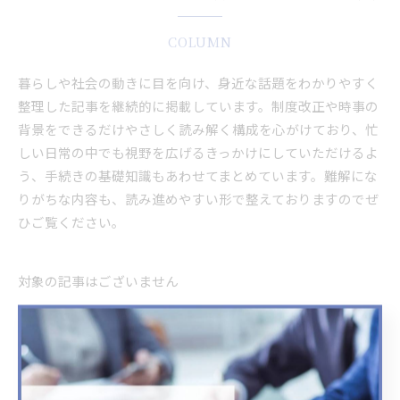
COLUMN
暮らしや社会の動きに目を向け、身近な話題をわかりやすく
整理した記事を継続的に掲載しています。制度改正や時事の
背景をできるだけやさしく読み解く構成を心がけており、忙
しい日常の中でも視野を広げるきっかけにしていただけるよ
う、手続きの基礎知識もあわせてまとめています。難解にな
りがちな内容も、読み進めやすい形で整えておりますのでぜ
ひご覧ください。
対象の記事はございません
最近の投稿
Recent
Posts