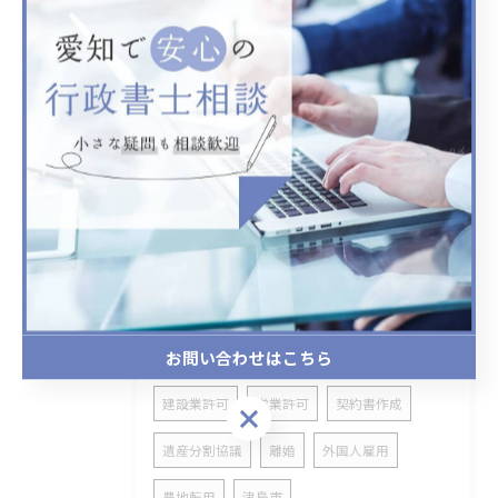
2026/03/26
行政書士仕事内容を詳しく解説愛知県での現実的なキャリアと年収比較
タグ
Tags
仕事内容
わかりやすく
愛知
お問い合わせはこちら
行政書士
委任状
内容証明
建設業許可
営業許可
契約書作成
お問い合わせはこちら
遺産分割協議
離婚
外国人雇用
農地転用
津島市